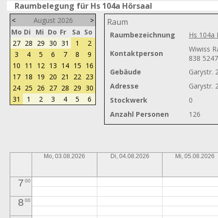
Raumbelegung für Hs 104a Hörsaal
<
August 2026
>
Raum
Mo
Di
Mi
Do
Fr
Sa
So
Raumbezeichnung
Hs 104a 
27
28
29
30
31
1
2
0
00
Wiwiss R
Kontaktperson
3
4
5
6
7
8
9
838 524
1
10
11
12
13
14
15
16
00
Gebäude
Garystr. 
17
18
19
20
21
22
23
2
00
Adresse
Garystr. 
24
25
26
27
28
29
30
31
1
2
3
4
5
6
Stockwerk
0
3
00
Anzahl Personen
126
4
00
5
00
Mo, 03.08.2026
Di, 04.08.2026
Mi, 05.08.2026
6
00
7
00
8
00