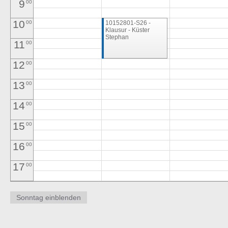
9
00
10
00
10152801-S26 -
Klausur - Küster
Stephan
11
00
12
00
13
00
14
00
15
00
16
00
17
00
18
00
19
00
00