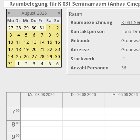
Raumbelegung für K 031 Seminarraum (Anbau Cinep
<
August 2026
>
Raum
Mo
Di
Mi
Do
Fr
Sa
So
Raumbezeichnung
K 031 Se
0
00
27
28
29
30
31
1
2
Kontaktperson
Ilona Drt
3
4
5
6
7
8
9
1
00
Gebäude
Grunewal
10
11
12
13
14
15
16
2
00
17
18
19
20
21
22
23
Adresse
Grunewal
24
25
26
27
28
29
30
Stockwerk
-1
3
00
31
1
2
3
4
5
6
Anzahl Personen
36
4
00
5
00
Mo, 03.08.2026
Di, 04.08.2026
Mi, 05.08.2026
6
00
7
00
8
00
9
00