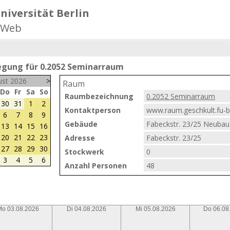
niversität Berlin
-Web
gung für 0.2052 Seminarraum
st 2026
>
Raum
Do
Fr
Sa
So
Raumbezeichnung
0.2052 Seminarraum
30
31
1
2
Kontaktperson
www.raum.geschkult.fu-be
6
7
8
9
Gebäude
Fabeckstr. 23/25 Neubau 
13
14
15
16
20
21
22
23
Adresse
Fabeckstr. 23/25
27
28
29
30
Stockwerk
0
3
4
5
6
Anzahl Personen
48
o 03.08.2026
Di 04.08.2026
Mi 05.08.2026
Do 06.08